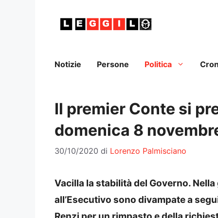
Vai
al
contenuto
Notizie
Persone
Politica
Cro
Il premier Conte si pre
domenica 8 novembre,
30/10/2020
di
Lorenzo Palmisciano
Vacilla la stabilità del Governo. Nella g
all’Esecutivo sono divampate a segui
Renzi per un rimpasto e della richies