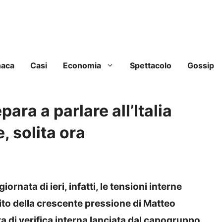
naca
Casi
Economia
Spettacolo
Gossip
para a parlare all’Italia
 solita ora
iornata di ieri, infatti, le tensioni interne
to della crescente pressione di Matteo
ta di verifica interna lanciata dal capogruppo