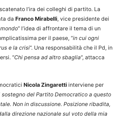
catenato l’ira dei colleghi di partito. La
ata da
Franco Mirabelli
, vice presidente dei
l mondo
” l’idea di affrontare il tema di un
mplicatissima per il paese, “
in cui ogni
us e la crisi
“. Una responsabilità che il Pd, in
rsi. “
Chi pensa ad altro sbaglia
“, attacca
mocratici
Nicola Zingaretti
interviene per
Il sostegno del Partito Democratico a questo
otale. Non in discussione. Posizione ribadita,
a dalla direzione nazionale sul voto della mia