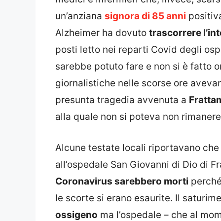
un’anziana
signora di 85 anni
positiva
Alzheimer ha dovuto
trascorrere l’in
posti letto nei reparti Covid degli os
sarebbe potuto fare e non si è fatto 
giornalistiche nelle scorse ore avevan
presunta tragedia avvenuta a
Fratta
alla quale non si poteva non rimanere 
Alcune testate locali riportavano che 
all’ospedale San Giovanni di Dio di 
Coronavirus sarebbero morti
perché
le scorte si erano esaurite. Il saturi
ossigeno
ma l’ospedale – che al mome