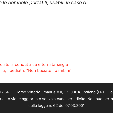
 le bombole portatili, usabili in caso di
iati: la conduttrice è tornata single
i, i pediatri: “Non baciate i bambini”
SRL - Corso Vittorio Emanuele II, 13, 03018 Paliano (FR) - Co
 quanto viene aggiornato senza alcuna periodicità. Non può perta
della legge n. 62 del 07.03.2001