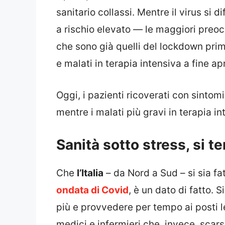
sanitario collassi. Mentre il virus si d
a rischio elevato — le maggiori preoc
che sono già quelli del lockdown primav
e malati in terapia intensiva a fine apri
Oggi, i pazienti ricoverati con sintom
mentre i malati più gravi in terapia i
Sanità sotto stress, si t
Che
l’Italia
– da Nord a Sud – si sia fa
ondata di Covid
, è un dato di fatto.
più e provvedere per tempo ai posti le
medici e infermieri che, invece, scar