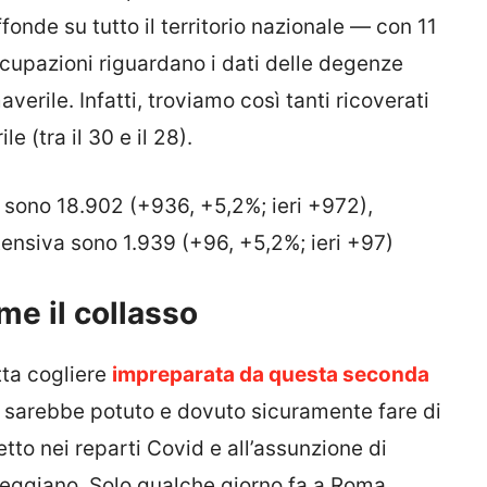
iffonde su tutto il territorio nazionale — con 11
cupazioni riguardano i dati delle degenze
erile. Infatti, troviamo così tanti ricoverati
le (tra il 30 e il 28).
i sono 18.902 (+936, +5,2%; ieri +972),
ntensiva sono 1.939 (+96, +5,2%; ieri +97)
eme il collasso
tta cogliere
impreparata da questa seconda
 Si sarebbe potuto e dovuto sicuramente fare di
tto nei reparti Covid e all’assunzione di
seggiano. Solo qualche giorno fa a Roma,