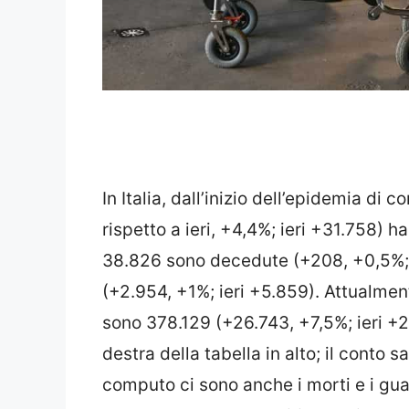
In Italia, dall’inizio dell’epidemia d
rispetto a ieri, +4,4%; ieri +31.758) h
38.826 sono decedute (+208, +0,5%; 
(+2.954, +1%; ieri +5.859). Attualment
sono 378.129 (+26.743, +7,5%; ieri +2
destra della tabella in alto; il cont
computo ci sono anche i morti e i gua