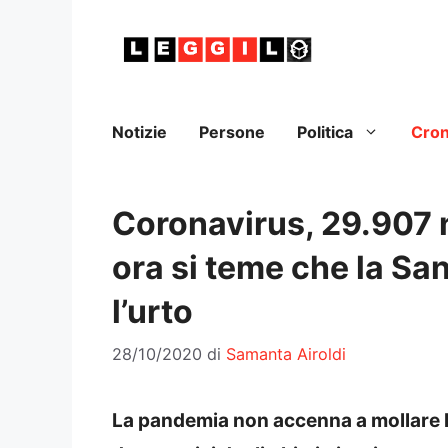
Vai
al
contenuto
Notizie
Persone
Politica
Cro
Coronavirus, 29.907 n
ora si teme che la Sa
l’urto
28/10/2020
di
Samanta Airoldi
La pandemia non accenna a mollare la