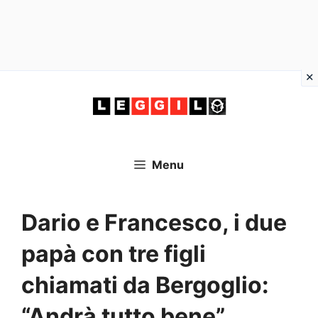
Vai
al
contenuto
Menu
Dario e Francesco, i due
papà con tre figli
chiamati da Bergoglio:
“Andrà tutto bene”