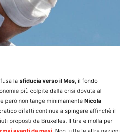
ffusa la
sfiducia verso il Mes
, il fondo
onomie più colpite dalla crisi dovuta al
 che però non tange minimamente
Nicola
cratico difatti continua a spingere affinchè il
iuti proposti da Bruxelles. Il tira e molla per
rmai avanti da mesi
. Non tutte le altre nazioni