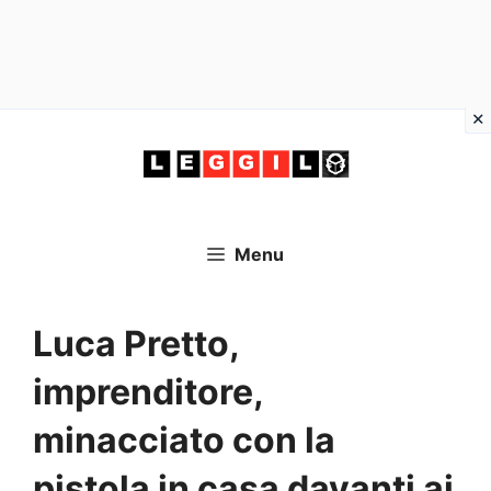
Vai
al
contenuto
Menu
Luca Pretto,
imprenditore,
minacciato con la
pistola in casa davanti ai