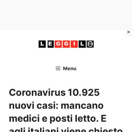
Vai
al
contenuto
Menu
Coronavirus 10.925
nuovi casi: mancano
medici e posti letto. E
agli italiani viene chiesto