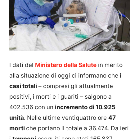
I dati del
Ministero della Salute
in merito
alla situazione di oggi ci informano che i
casi totali
– compresi gli attualmente
positivi, i morti e i guariti – salgono a
402.536 con un
incremento di 10.925
unità
. Nelle ultime ventiquattro ore
47
morti
che portano il totale a 36.474. Da ieri
i
tamponi
eseguiti sono stati 165.837.