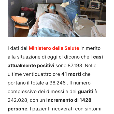
I dati del
Ministero della Salute
in merito
alla situazione di oggi ci dicono che i
casi
attualmente positivi
sono 87.193. Nelle
ultime ventiquattro ore
41
morti
che
portano il totale a 36.246 . Il numero
complessivo dei dimessi e dei
guariti
è
242.028, con un
incremento di 1428
persone
. I pazienti ricoverati con sintomi