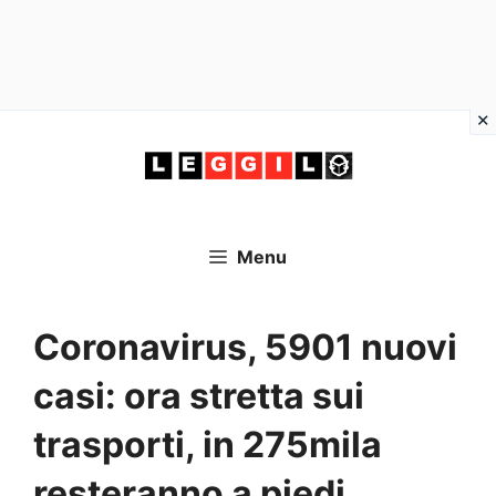
Vai
al
contenuto
Menu
Coronavirus, 5901 nuovi
casi: ora stretta sui
trasporti, in 275mila
resteranno a piedi