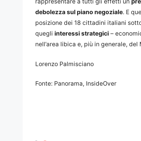
rappresentare a tutti gli effetti un
pr
debolezza sul piano negoziale
. E qu
posizione dei 18 cittadini italiani sot
quegli
interessi strategici
– economici,
nell’area libica e, più in generale, de
Lorenzo Palmisciano
Fonte: Panorama, InsideOver