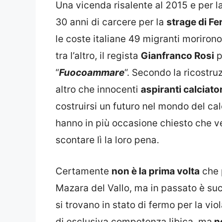
Una vicenda risalente al 2015 e per la
30 anni di carcere per la
strage di F
le coste italiane 49 migranti morirono
tra l’altro, il regista
Gianfranco Rosi
p
“
Fuocoammare
“. Secondo la ricostru
altro che innocenti
aspiranti calciator
costruirsi un futuro nel mondo del calc
hanno in più occasione chiesto che ve
scontare lì la loro pena.
Certamente
non è la prima volta
che p
Mazara del Vallo, ma in passato è succ
si trovano in stato di fermo per la vi
di esclusiva competenza libica, ma
no