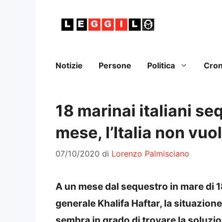
Vai
al
contenuto
Notizie
Persone
Politica
Cro
18 marinai italiani seq
mese, l’Italia non vuol
07/10/2020
di
Lorenzo Palmisciano
A un mese dal sequestro in mare di 18
generale Khalifa Haftar, la situazione
sembra in grado di trovare la soluzio