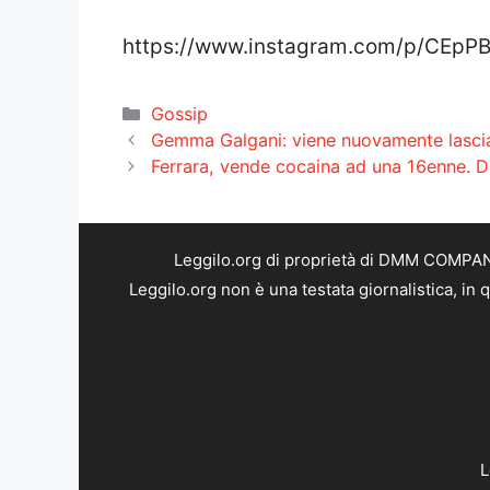
https://www.instagram.com/p/CEpP
Categorie
Gossip
Gemma Galgani: viene nuovamente lasci
Ferrara, vende cocaina ad una 16enne. Do
Leggilo.org di proprietà di DMM COMPANY 
Leggilo.org non è una testata giornalistica, in
L