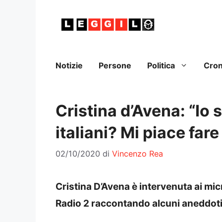
Vai
al
contenuto
Notizie
Persone
Politica
Cro
Cristina d’Avena: “Io 
italiani? Mi piace far
02/10/2020
di
Vincenzo Rea
Cristina D’Avena è intervenuta ai mic
Radio 2 raccontando alcuni aneddoti 