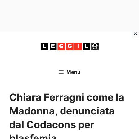
Vai
al
contenuto
Menu
Chiara Ferragni come la
Madonna, denunciata
dal Codacons per
blasfemia