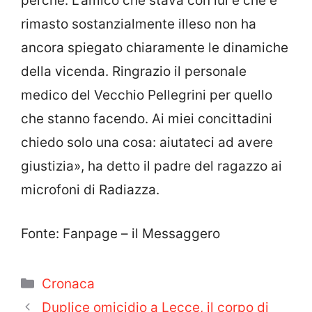
perché. L’amico che stava con lui e che è
rimasto sostanzialmente illeso non ha
ancora spiegato chiaramente le dinamiche
della vicenda. Ringrazio il personale
medico del Vecchio Pellegrini per quello
che stanno facendo. Ai miei concittadini
chiedo solo una cosa: aiutateci ad avere
giustizia», ha detto il padre del ragazzo ai
microfoni di Radiazza.
Fonte: Fanpage – il Messaggero
Categorie
Cronaca
Duplice omicidio a Lecce, il corpo di