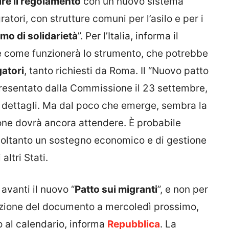
ire il regolamento
con un nuovo sistema
atori, con strutture comuni per l’asilo e per i
mo di solidarietà
”. Per l’Italia, informa il
e come funzionerà lo strumento, che potrebbe
gatori
, tanto richiesti da Roma. Il “Nuovo patto
 presentato dalla Commissione il 23 settembre,
i dettagli. Ma dal poco che emerge, sembra la
nione dovrà ancora attendere. È probabile
 soltanto un sostegno economico e di gestione
altri Stati.
avanti il nuovo “
Patto sui migranti
”, e non per
azione del documento a mercoledì prossimo,
o al calendario, informa
Repubblica
. La