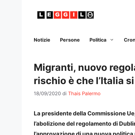
Vai
al
contenuto
Notizie
Persone
Politica
Cro
Migranti, nuovo regol
rischio è che l’Italia s
18/09/2020
di
Thais Palermo
La presidente della Commissione Ue,
l’abolizione del regolamento di Dubl
l’approvazione di una nuova politica