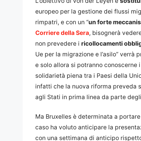
L’obiettivo di von der Leyen è
sostitu
europeo per la gestione dei flussi migr
rimpatri, e con un “
un forte meccanis
Corriere della Sera
, bisognerà veder
non prevedere i
ricollocamenti obbli
Ue per la migrazione e l’asilo” verrà
e solo allora si potranno conoscerne 
solidarietà piena tra i Paesi della U
infatti che la nuova riforma preveda
agli Stati in prima linea da parte degli 
Ma Bruxelles è determinata a portare 
caso ha voluto anticipare la present
con una settimana di anticipo rispett