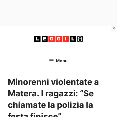
Vai
al
contenuto
Menu
Minorenni violentate a
Matera. I ragazzi: “Se
chiamate la polizia la
festa finisce”