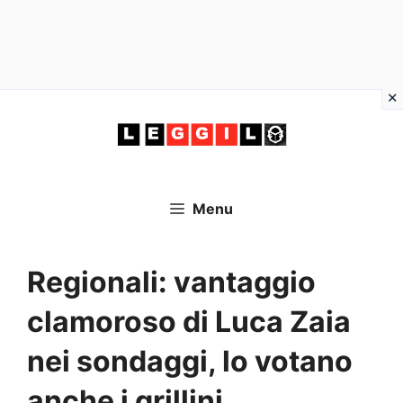
Vai
al
contenuto
Menu
Regionali: vantaggio
clamoroso di Luca Zaia
nei sondaggi, lo votano
anche i grillini