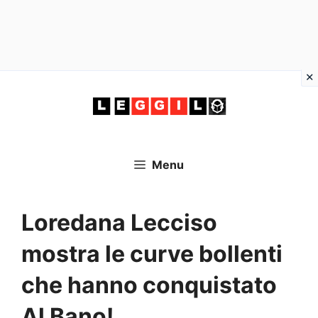
Vai
al
contenuto
Menu
Loredana Lecciso
mostra le curve bollenti
che hanno conquistato
Al Bano!