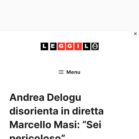
Vai
al
contenuto
Menu
Andrea Delogu
disorienta in diretta
Marcello Masi: “Sei
pericoloso”