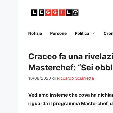
Vai
al
contenuto
Notizie
Persone
Politica
Cro
Cracco fa una rivelaz
Masterchef: “Sei obbli
16/08/2020
di
Riccardo Sciarretta
Vediamo insieme che cosa ha dichiar
riguarda il programma Masterchef, d