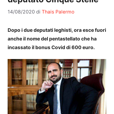
14/08/2020
di
Thais Palermo
Dopo i due deputati leghisti, ora esce fuori
anche il nome del pentastellato che ha
incassato il bonus Covid di 600 euro.