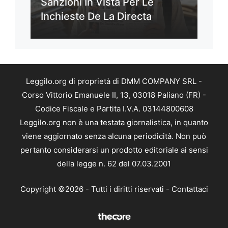
Sanzioni In Vista Per Le
Inchieste De La Directa
Leggilo.org di proprietà di DMM COMPANY SRL -
Corso Vittorio Emanuele II, 13, 03018 Paliano (FR) -
Codice Fiscale e Partita I.V.A. 03144800608
Leggilo.org non è una testata giornalistica, in quanto
viene aggiornato senza alcuna periodicità. Non può
pertanto considerarsi un prodotto editoriale ai sensi
della legge n. 62 del 07.03.2001
Copyright ©2026 - Tutti i diritti riservati -
Contattaci