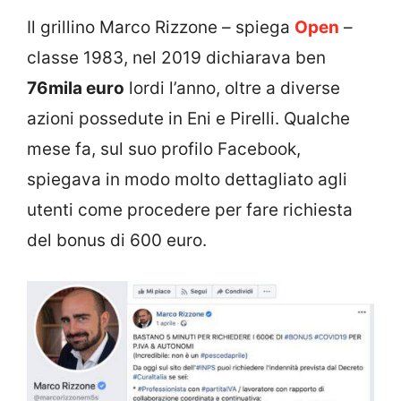
Il grillino Marco Rizzone – spiega
Open
–
classe 1983, nel 2019 dichiarava ben
76mila euro
lordi l’anno, oltre a diverse
azioni possedute in Eni e Pirelli. Qualche
mese fa, sul suo profilo Facebook,
spiegava in modo molto dettagliato agli
utenti come procedere per fare richiesta
del bonus di 600 euro.