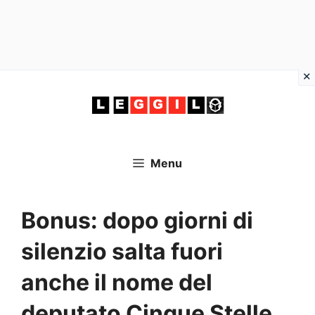
Vai
al
contenuto
Menu
Bonus: dopo giorni di
silenzio salta fuori
anche il nome del
deputato Cinque Stelle