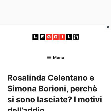
Vai
al
contenuto
Menu
Rosalinda Celentano e
Simona Borioni, perchè
si sono lasciate? I motivi
dell’addio