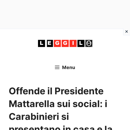
Vai
al
contenuto
Menu
Offende il Presidente
Mattarella sui social: i
Carabinieri si
presentano in casa e la