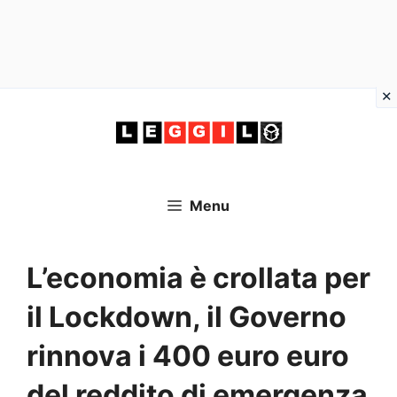
Vai
al
contenuto
Menu
L’economia è crollata per
il Lockdown, il Governo
rinnova i 400 euro euro
del reddito di emergenza