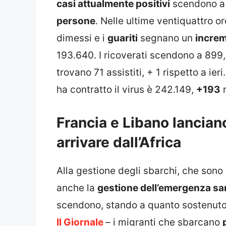
casi attualmente positivi
scendono a 
persone
. Nelle ultime ventiquattro o
dimessi e i
guariti
segnano un
increm
193.640. I ricoverati scendono a 899, –
trovano 71 assistiti, + 1 rispetto a ieri.
ha contratto il virus è 242.149,
+193
r
Francia e Libano lanciano
arrivare dall’Africa
Alla gestione degli sbarchi, che sono 
anche la
gestione dell’emergenza san
scendono, stando a quanto sostenuto da
Il Giornale
– i migranti che sbarcano