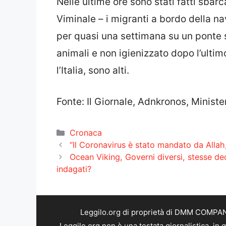
Nelle ultime ore sono stati fatti sbarc
Viminale – i migranti a bordo della n
per quasi una settimana su un ponte s
animali e non igienizzato dopo l’ultim
l’Italia, sono alti.
Fonte: Il Giornale, Adnkronos, Ministe
Categorie
Cronaca
“Il Coronavirus è stato mandato da Alla
Ocean Viking, Governi diversi, stesse d
indagati?
Leggilo.org di proprietà di DMM COMPANY 
Leggilo.org non è una testata giornalistica, in