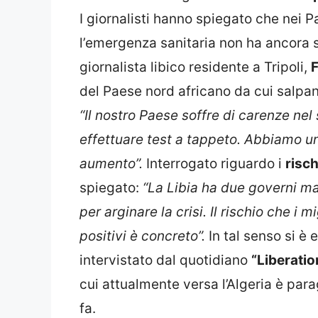
I giornalisti hanno spiegato che nei P
l’emergenza sanitaria non ha ancora s
giornalista libico residente a Tripoli,
F
del Paese nord africano da cui salpano
“Il nostro Paese soffre di carenze ne
effettuare test a tappeto.
Abbiamo un 
aumento”.
Interrogato riguardo i
risch
spiegato:
“La Libia ha due governi ma
per arginare la crisi.
Il rischio che i m
positivi è concreto”.
In tal senso si è
intervistato dal quotidiano
“Liberati
cui attualmente versa l’Algeria è par
fa.