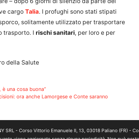
are – dopo 6 giorni di silenzio da parte del
ave cargo
Talia
. I profughi sono stati stipati
porco, solitamente utilizzato per trasportare
o trasporto. I
rischi sanitari
, per loro e per
ro della Salute
h, è una cosa buona”
ecisioni: ora anche Lamorgese e Conte saranno
SRL - Corso Vittorio Emanuele II, 13, 03018 Paliano (FR) - Co
 quanto viene aggiornato senza alcuna periodicità. Non può perta