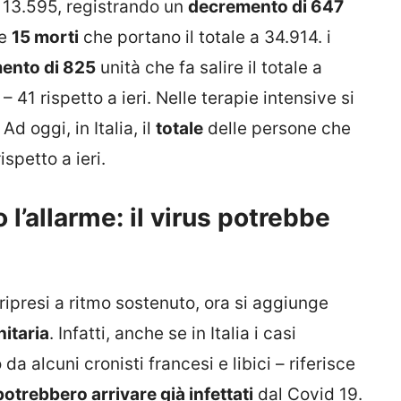
13.595, registrando un
decremento di 647
re
15 morti
che portano il totale a 34.914. i
ento di 825
unità che fa salire il totale a
 41 rispetto a ieri. Nelle terapie intensive si
 Ad oggi, in Italia, il
totale
delle persone che
ispetto a ieri.
 l’allarme: il virus potrebbe
ripresi a ritmo sostenuto, ora si aggiunge
itaria
. Infatti, anche se in Italia i casi
 alcuni cronisti francesi e libici – riferisce
potrebbero arrivare già infettati
dal Covid 19.