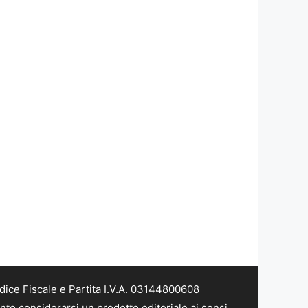
dice Fiscale e Partita I.V.A. 03144800608
nto considerarsi un prodotto editoriale ai sensi