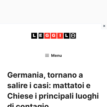
Vai
al
contenuto
Menu
Germania, tornano a
salire i casi: mattatoi e
Chiese i principali luoghi
di contagio