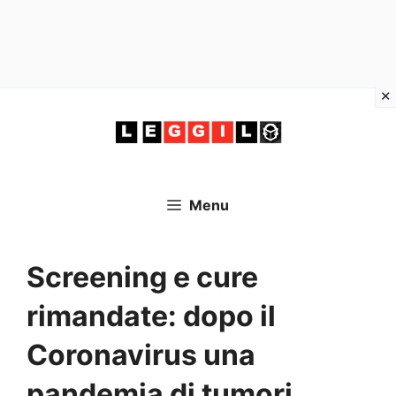
Vai
al
contenuto
Menu
Screening e cure
rimandate: dopo il
Coronavirus una
pandemia di tumori