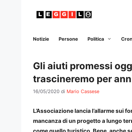
Vai
al
contenuto
Notizie
Persone
Politica
Cro
Gli aiuti promessi og
trascineremo per anni
16/05/2020
di
Mario Cassese
L’Associazione lancia l’allarme sui fo
mancanza di un progetto a lungo termin
come quello turistico. Bene, anche se 