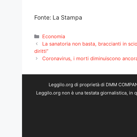
Fonte: La Stampa
Categorie
Economia
La sanatoria non basta, braccianti in scio
diritti”
Coronavirus, i morti diminuiscono ancor
Leggilo.org di proprietà di DMM COMPANY 
Leggilo.org non è una testata giornalistica, in