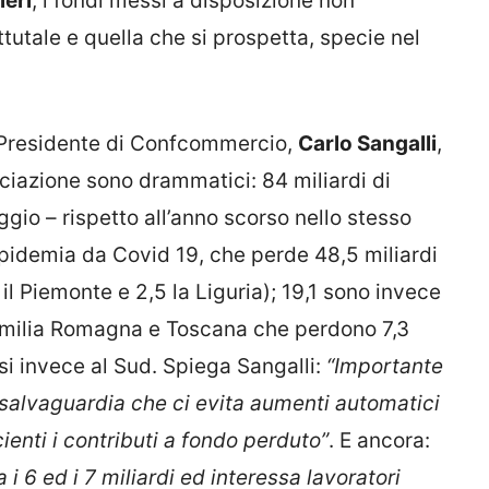
ieri
, i fondi messi a disposizione non
tutale e quella che si prospetta, specie nel
il Presidente di Confcommercio,
Carlo Sangalli
,
sociazione sono drammatici: 84 miliardi di
io – rispetto all’anno scorso nello stesso
’epidemia da Covid 19, che perde 48,5 miliardi
 il Piemonte e 2,5 la Liguria); 19,1 sono invece
l’Emilia Romagna e Toscana che perdono 7,3
ersi invece al Sud. Spiega Sangalli:
“Importante
i salvaguardia che ci evita aumenti automatici
ienti i contributi a fondo perduto”
. E ancora:
 6 ed i 7 miliardi ed interessa lavoratori