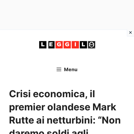
Vai
al
contenuto
Menu
Crisi economica, il
premier olandese Mark
Rutte ai netturbini: “Non
daremo soldi agli