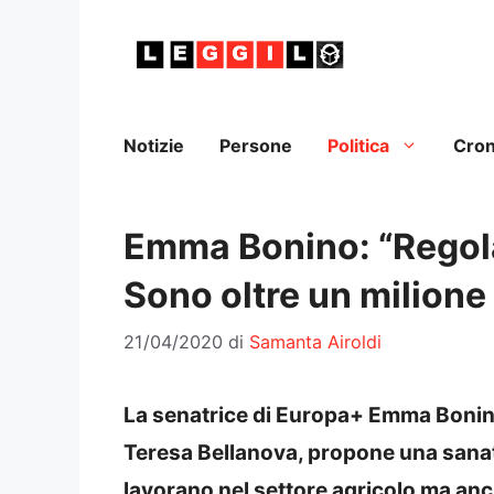
Vai
al
contenuto
Notizie
Persone
Politica
Cro
Emma Bonino: “Regola
Sono oltre un milion
21/04/2020
di
Samanta Airoldi
La senatrice di Europa+ Emma Bonino
Teresa Bellanova, propone una sanato
lavorano nel settore agricolo ma anc