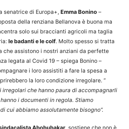
La senatrice di Europa+,
Emma Bonino
–
roposta della renziana Bellanova è buona ma
ncentra solo sui braccianti agricoli ma taglia
ria:
le badanti e le colf
. Molto spesso si tratta
 che assistono i nostri anziani da perfette
nza legata al Covid 19 – spiega Bonino –
mpagnare i loro assistiti a fare la spesa a
prirebbero la loro condizione irregolare. ”
i irregolari che hanno paura di accompagnarli
n hanno i documenti in regola. Stiamo
e di cui abbiamo assolutamente bisogno”.
sindacalista Abobubakar
, sostiene che non è