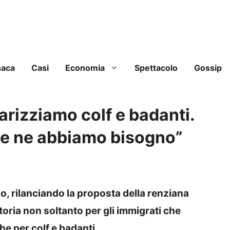
naca
Casi
Economia
Spettacolo
Gossip
rizziamo colf e badanti.
e e ne abbiamo bisogno”
, rilanciando la proposta della renziana
ria non soltanto per gli immigrati che
he per colf e badanti.