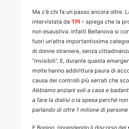
Ma c’è chi fa un passo ancora oltre. 
intervistata da
TPI
– spiega che la p
non esaustiva. Infatti Bellanova si co
fuori un’altra importantissima catego
di donne straniere, senza cittadinanza
“invisibili”. E, durante questa emerge
molte hanno addirittura paura di acco
causa dei controlli più serrati che sco
Abbiamo anziani soli a casa e badant
a fare la dialisi o la spesa perché no
parlando di oltre 1 milione di person
E Bonino. riprendendo il discorso del