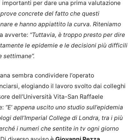
ti importanti per dare una prima valutazione
 prove concrete del fatto che questi
nare e hanno appiattito la curva. Riteniamo
 avverte:
“Tuttavia, è troppo presto per dire
tamente le epidemie e le decisioni più difficili
 settimane”.
liana sembra condividere l’operato
nciarsi, elogiando il lavoro svolto dai colleghi
ssore dell’Università Vita-San Raffaele
ve:
“E’ appena uscito uno studio sull’epidemia
gi dell’Imperial College di Londra, tra i più
erché i numeri che sentite in tv ogni giorno
Di diverso avviso è
Giovanni Rezza
,