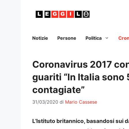
Vai
al
contenuto
Notizie
Persone
Politica
Cro
Coronavirus 2017 con
guariti “In Italia sono
contagiate”
31/03/2020
di
Mario Cassese
L’Istituto britannico, basandosi sui da