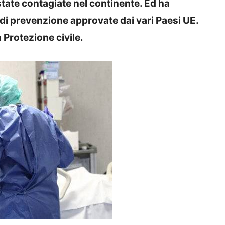
tate contagiate nel continente. Ed ha
e di prevenzione approvate dai vari Paesi UE.
a Protezione civile.