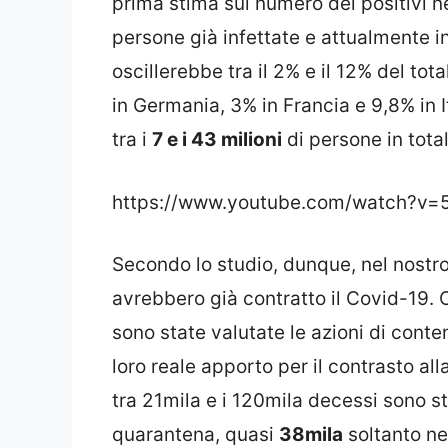
prima stima sul numero dei positivi n
persone già infettate e attualmente in
oscillerebbe tra il 2% e il 12% del to
in Germania, 3% in Francia e 9,8% in I
tra i
7 e i 43 milioni
di persone in total
https://www.youtube.com/watch?v
Secondo lo studio, dunque, nel nostr
avrebbero già contratto il Covid-19.
sono state valutate le azioni di cont
loro reale apporto per il contrasto a
tra 21mila e i 120mila decessi sono sta
quarantena, quasi
38mila
soltanto ne