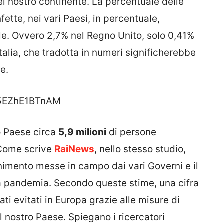
el nostro continente. La percentuale delle
fette, nei vari Paesi, in percentuale,
tale. Ovvero 2,7% nel Regno Unito, solo 0,41%
talia, che tradotta in numeri significherebbe
e.
=5EZhE1BTnAM
o Paese circa
5,9 milioni
di persone
 Come scrive
RaiNews
, nello stesso studio,
enimento messe in campo dai vari Governi e il
lla pandemia. Secondo queste stime, una cifra
ti evitati in Europa grazie alle misure di
l nostro Paese. Spiegano i ricercatori