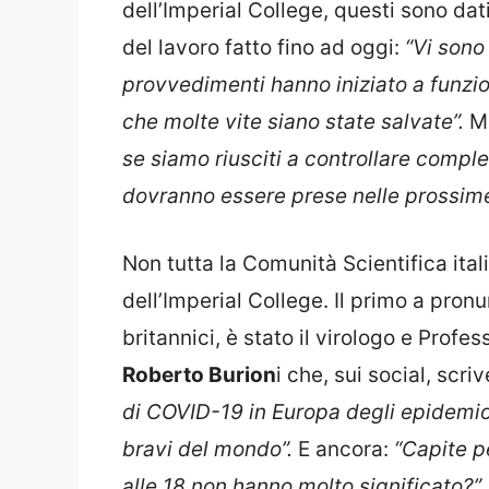
dell’Imperial College, questi sono da
del lavoro fatto fino ad oggi:
“Vi sono
provvedimenti hanno iniziato a funzio
che molte vite siano state salvate”.
Ma
se siamo riusciti a controllare comple
dovranno essere prese nelle prossime
Non tutta la Comunità Scientifica ita
dell’Imperial College. Il primo a pronu
britannici, è stato il virologo e Profe
Roberto Burion
i che, sui social, scri
di COVID-19 in Europa degli epidemiolo
bravi del mondo”.
E ancora:
“Capite p
alle 18 non hanno molto significato?”.