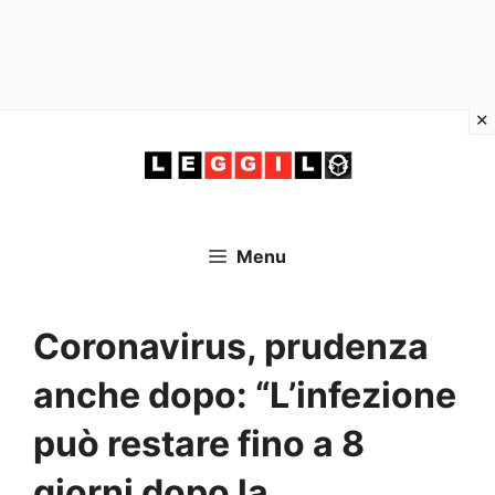
Vai
al
contenuto
Menu
Coronavirus, prudenza
anche dopo: “L’infezione
può restare fino a 8
giorni dopo la