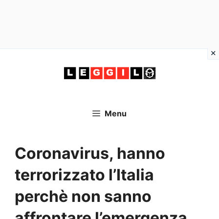
Vai
al
contenuto
Menu
Coronavirus, hanno
terrorizzato l’Italia
perchè non sanno
affrontare l’emergenza,