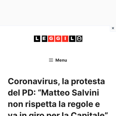
Vai
al
contenuto
Menu
Coronavirus, la protesta
del PD: “Matteo Salvini
non rispetta la regole e
va in giro per la Capitale”