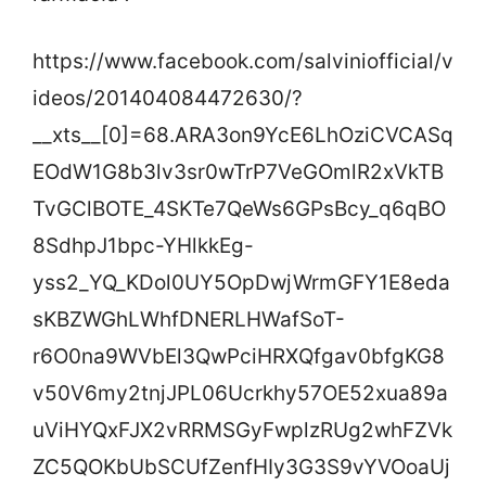
https://www.facebook.com/salviniofficial/v
ideos/201404084472630/?
__xts__[0]=68.ARA3on9YcE6LhOziCVCASq
EOdW1G8b3lv3sr0wTrP7VeGOmlR2xVkTB
TvGClBOTE_4SKTe7QeWs6GPsBcy_q6qBO
8SdhpJ1bpc-YHlkkEg-
yss2_YQ_KDol0UY5OpDwjWrmGFY1E8eda
sKBZWGhLWhfDNERLHWafSoT-
r6O0na9WVbEl3QwPciHRXQfgav0bfgKG8
v50V6my2tnjJPL06Ucrkhy57OE52xua89a
uViHYQxFJX2vRRMSGyFwplzRUg2whFZVk
ZC5QOKbUbSCUfZenfHIy3G3S9vYVOoaUj