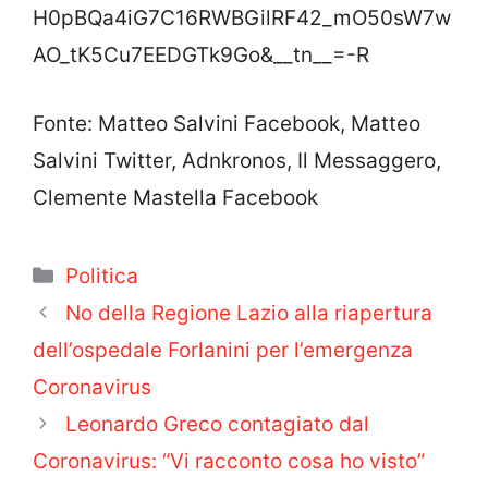
H0pBQa4iG7C16RWBGilRF42_mO50sW7w
AO_tK5Cu7EEDGTk9Go&__tn__=-R
Fonte: Matteo Salvini Facebook, Matteo
Salvini Twitter, Adnkronos, Il Messaggero,
Clemente Mastella Facebook
Categorie
Politica
No della Regione Lazio alla riapertura
dell’ospedale Forlanini per l’emergenza
Coronavirus
Leonardo Greco contagiato dal
Coronavirus: “Vi racconto cosa ho visto”