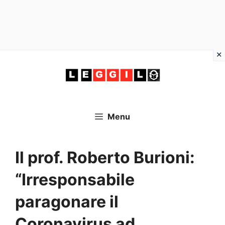
Vai
al
contenuto
Menu
Il prof. Roberto Burioni:
“Irresponsabile
paragonare il
Coronavirus ad