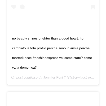
no beauty shines brighter than a good heart. ho
cambiato la foto profilo perchè sono in ansia perchè
martedì esce #pechinoexpress voi come state? come
va la domenica?
Un post condiviso da
Jennifer Poni ?
(@stramiaoo) in data:
9 F