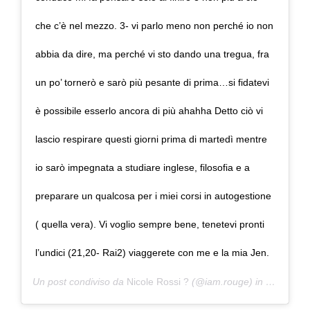
che c’è nel mezzo. 3- vi parlo meno non perché io non
abbia da dire, ma perché vi sto dando una tregua, fra
un po’ tornerò e sarò più pesante di prima…si fidatevi
è possibile esserlo ancora di più ahahha Detto ciò vi
lascio respirare questi giorni prima di martedì mentre
io sarò impegnata a studiare inglese, filosofia e a
preparare un qualcosa per i miei corsi in autogestione
( quella vera). Vi voglio sempre bene, tenetevi pronti
l’undici (21,20- Rai2) viaggerete con me e la mia Jen.
Un post condiviso da
Nicole Rossi ?
(@iam.rouge) in data:
8 Fe