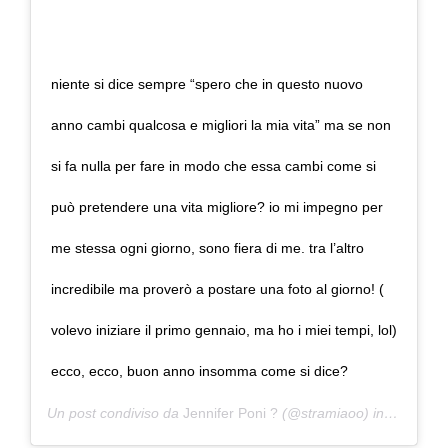
niente si dice sempre “spero che in questo nuovo
anno cambi qualcosa e migliori la mia vita” ma se non
si fa nulla per fare in modo che essa cambi come si
può pretendere una vita migliore? io mi impegno per
me stessa ogni giorno, sono fiera di me. tra l’altro
incredibile ma proverò a postare una foto al giorno! (
volevo iniziare il primo gennaio, ma ho i miei tempi, lol)
ecco, ecco, buon anno insomma come si dice?
Un post condiviso da
Jennifer Poni ?
(@stramiaoo) in data:
4 G