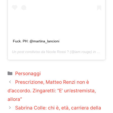
Fuck. PH: @martina_lancioni
Un post condiviso da
Nicole Rossi ?
(@iam.rouge) in data:
23 D
Categorie
Personaggi
Prescrizione, Matteo Renzi non è
d’accordo. Zingaretti: “E’ un’estremista,
allora”
Sabrina Colle: chi è, età, carriera della