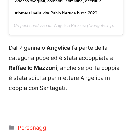
Adesso svegliati, combatti, cammina, deciditi e
trionferai nella vita Pablo Neruda buon 2020
Un post condiviso da
Angelica Preziosi
(@angelica_preziosi_) in data:
Dal 7 gennaio
Angelica
fa parte della
categoria pupe ed è stata accoppiata a
Raffaello Mazzoni
, anche se poi la coppia
è stata sciolta per mettere Angelica in
coppia con Santagati.
Categorie
Personaggi