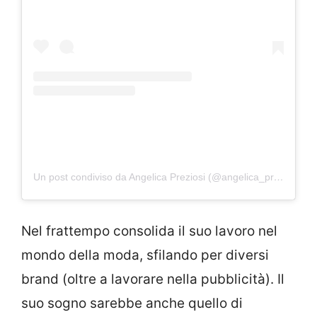
Un post condiviso da Angelica Preziosi (@angelica_preziosi_)
i
Nel frattempo consolida il suo lavoro nel
mondo della moda, sfilando per diversi
brand (oltre a lavorare nella pubblicità). Il
suo sogno sarebbe anche quello di