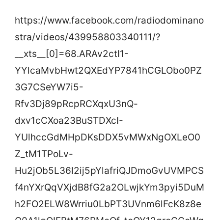
https://www.facebook.com/radiodominano
stra/videos/439958803340111/?
__xts__[0]=68.ARAv2ctI1-
YYlcaMvbHwt2QXEdYP7841hCGLObo0PZ
3G7CSeYW7i5-
Rfv3Dj89pRcpRCXqxU3nQ-
dxv1cCXoa23BuSTDXcI-
YUlhccGdMHpDKsDDX5vMWxNgOXLeO0
Z_tM1TPoLv-
Hu2jOb5L36l2ij5pYlafriQJDmoGvUVMPCS
f4nYXrQqVXjdB8fG2a2OLwjkYm3pyi5DuM
h2FO2ELW8Wrriu0LbPT3UVnm6lFcK8z8e