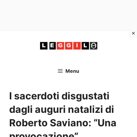
Vai
al
contenuto
Menu
I sacerdoti disgustati
dagli auguri natalizi di
Roberto Saviano: “Una
provocazione”