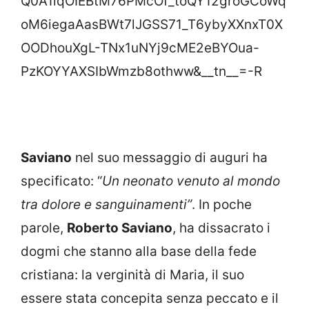
Q0A1lqOIEBtM76PMcOf_toQY12groGCoWq
oM6iegaAasBWt7lJGSS71_T6ybyXXnxT0X
OODhouXgL-TNx1uNYj9cME2eBYOua-
PzKOYYAXSIbWmzb8othww&__tn__=-R
Saviano
nel suo messaggio di auguri ha
specificato: “
Un neonato venuto al mondo
tra dolore e sanguinamenti”
. In poche
parole,
Roberto Saviano
, ha dissacrato i
dogmi che stanno alla base della fede
cristiana: la verginità di Maria, il suo
essere stata concepita senza peccato e il