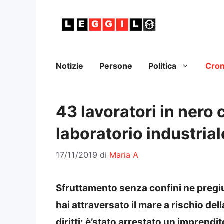
Vai
al
contenuto
Notizie
Persone
Politica
Cro
43 lavoratori in nero 
laboratorio industrial
17/11/2019
di
Maria A
Sfruttamento senza confini ne pregiud
hai attraversato il mare a rischio della
diritti: è’stato arrestato un imprendit