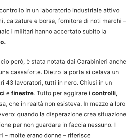
controllo in un laboratorio industriale attivo
i, calzature e borse, fornitore di noti marchi –
ale i militari hanno accertato subito la
ro.
icio però, è stata notata dai Carabinieri anche
 una cassaforte. Dietro la porta si celava un
tri 43 lavoratori, tutti in nero. Chiusi in un
ci
e
finestre
. Tutto per aggirare i
controlli
,
sa, che in realtà non esisteva. In mezzo a loro
vvero: quando la disperazione crea situazione
asione per non guardare in faccia nessuno. I
ari – molte erano donne – riferisce