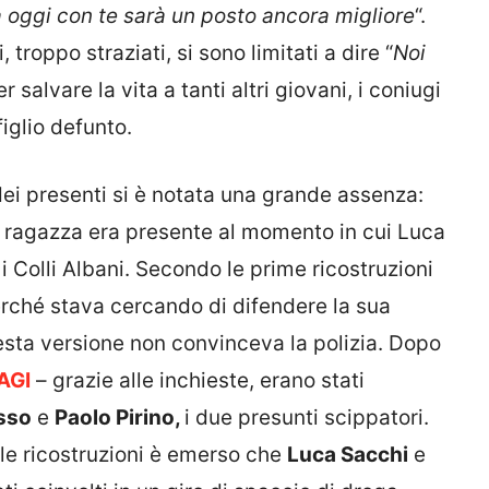
a oggi con te sarà un posto ancora migliore
“.
 troppo straziati, si sono limitati a dire “
Noi
r salvare la vita a tanti altri giovani, i coniugi
figlio defunto.
 dei presenti si è notata una grande assenza:
a ragazza era presente al momento in cui Luca
i Colli Albani. Secondo le prime ricostruzioni
perché stava cercando di difendere la sua
esta versione non convinceva la polizia. Dopo
AGI
– grazie alle inchieste, erano stati
osso
e
Paolo Pirino,
i due presunti scippatori.
lle ricostruzioni è emerso che
Luca Sacchi
e