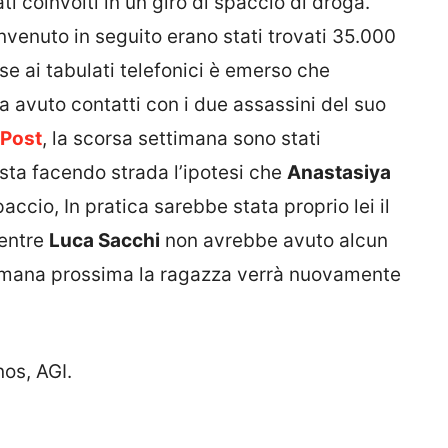
i coinvolti in un giro di spaccio di droga.
rinvenuto in seguito erano stati trovati 35.000
se ai tabulati telefonici è emerso che
a avuto contatti con i due assassini del suo
 Post
, la scorsa settimana sono stati
 sta facendo strada l’ipotesi che
Anastasiya
accio, In pratica sarebbe stata proprio lei il
Mentre
Luca Sacchi
non avrebbe avuto alcun
ttimana prossima la ragazza verrà nuovamente
os, AGI.