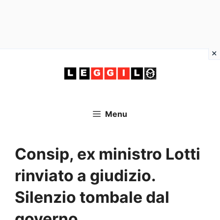
Vai
al
contenuto
Menu
Consip, ex ministro Lotti
rinviato a giudizio.
Silenzio tombale dal
governo