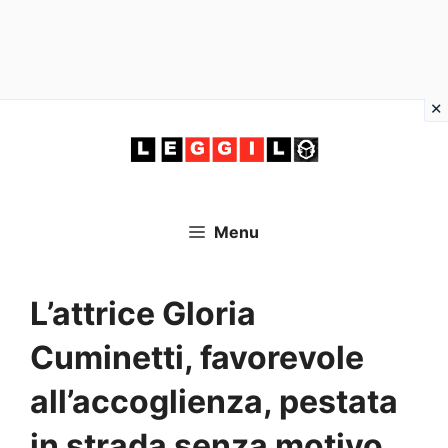
Vai
al
contenuto
Menu
L’attrice Gloria
Cuminetti, favorevole
all’accoglienza, pestata
in strada senza motivo