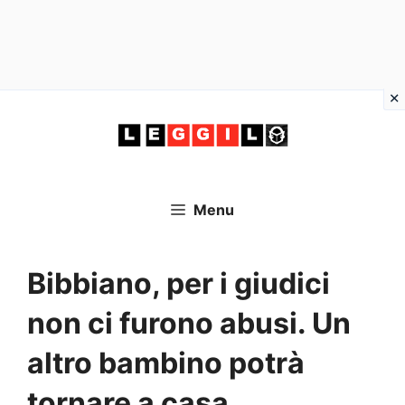
Vai
al
contenuto
Menu
Bibbiano, per i giudici
non ci furono abusi. Un
altro bambino potrà
tornare a casa