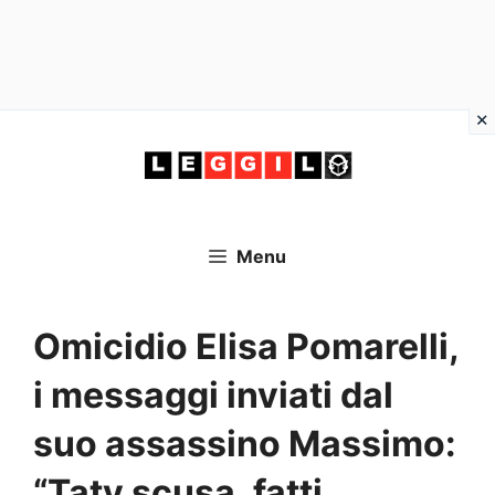
Vai
al
contenuto
Menu
Omicidio Elisa Pomarelli,
i messaggi inviati dal
suo assassino Massimo:
“Taty scusa, fatti