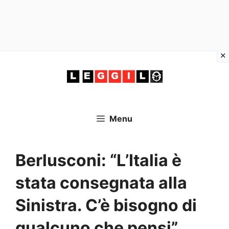
Vai
al
contenuto
Menu
Berlusconi: “L’Italia è
stata consegnata alla
Sinistra. C’è bisogno di
qualcuno che pensi”