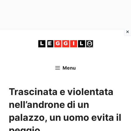
Vai
al
contenuto
Menu
Trascinata e violentata
nell’androne di un
palazzo, un uomo evita il
peggio