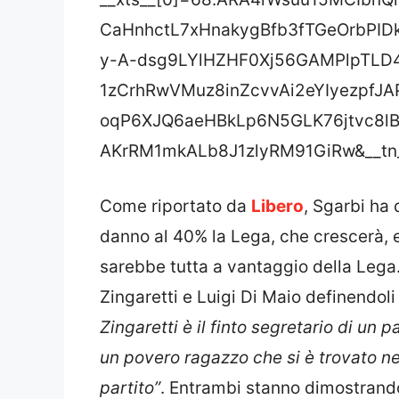
CaHnhctL7xHnakygBfb3fTGeOrbPID
y-A-dsg9LYlHZHF0Xj56GAMPlpTLD
1zCrhRwVMuz8inZcvvAi2eYIyezpfJ
oqP6XJQ6aeHBkLp6N5GLK76jtvc8l
AKrRM1mkALb8J1zlyRM91GiRw&__tn
Come riportato da
Libero
, Sgarbi ha 
danno al 40% la Lega, che crescerà, e 
sarebbe tutta a vantaggio della Lega. 
Zingaretti e Luigi Di Maio definendoli 
Zingaretti è il finto segretario di un
un povero ragazzo che si è trovato ne
partito”
. Entrambi stanno dimostrando 