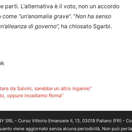
e parti. L’alternativa è il voto, non un accordo
to come
“un’anomalia grave
“. “
Non ha senso
n’alleanza di governo”,
ha chiosato Sgarbi.
ok
tare da Salvini, sarebbe un altro inganno”
 voto, oppure invadiamo Roma”
SRL - Corso Vittorio Emanuele II, 13, 03018 Paliano (FR) - Co
 quanto viene aggiornato senza alcuna periodicità. Non può perta