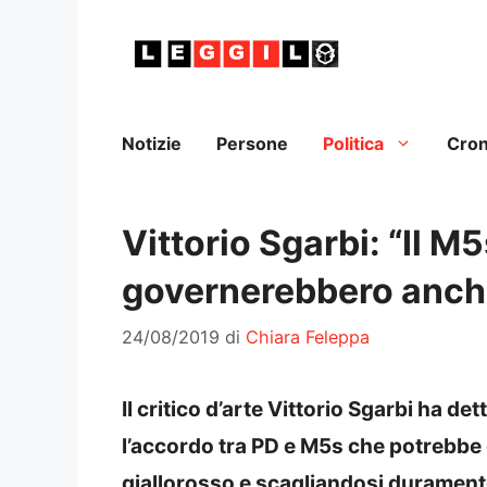
Vai
al
contenuto
Notizie
Persone
Politica
Cro
Vittorio Sgarbi: “Il M5
governerebbero anche 
24/08/2019
di
Chiara Feleppa
Il critico d’arte Vittorio Sgarbi ha det
l’accordo tra PD e M5s che potrebbe 
giallorosso e scagliandosi duramente