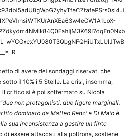
k93dbi5adU8gWpG7yhyTfeCZfafePSrs0sl4Ji
4XPeVhhsiWTKUrAnXBa63w4eGW1A1LoX-
APZdkydm4NMIk84Q0EahIjM3K69i7dqFn0Nxb
BL_wYCGxcxYU080T3QbgNFQHiUTxLUIJTwB
__=-R
detto di avere dei sondaggi riservati che
sotto il 10% i 5 Stelle. La crisi, insomma,
Il critico si è poi soffermato su Nicola
“
due non protagonisti, due figure marginali.
 partito dominato da Matteo Renzi e Di Maio è
lla sua inconsistenza a gestire un finto
di essere attaccati alla poltrona, sostiene