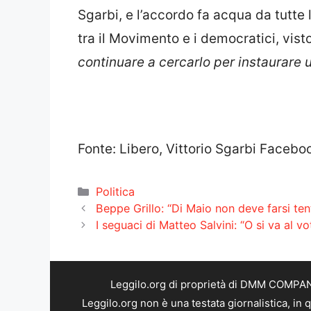
Sgarbi, e l’accordo fa acqua da tutte l
tra il Movimento e i democratici, vis
continuare a cercarlo per instaurare u
Fonte: Libero, Vittorio Sgarbi Facebo
Categorie
Politica
Beppe Grillo: “Di Maio non deve farsi ten
I seguaci di Matteo Salvini: “O si va al
Leggilo.org di proprietà di DMM COMPANY 
Leggilo.org non è una testata giornalistica, in