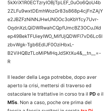
5kXriX1R0ECTzryIOBjTpLEF_0uOo6QoU4b
2ZLFu9wxtDEmhWozGr83s868p4cjFnZAjY
e2JBZFzNiNNJHwUNOOc3oKbYfcy7Uvr-
OqdnXzLQiDWRwahCQpfUmcBZ3OCuJXd
ep49BekTFUieyIWO_MifUjQDWFl7vD6Lc6l
zbvWgk-Tgb6EdIJF0OziHbxL-
B2ViHQBzTLoMiPMHqJdSKtXu4&__tn__=-
R
Il leader della Lega potrebbe, dopo aver
aperto la crisi, mettersi di traverso ed
ostacolare le trattative in corso tra il
PD
e il
M5s
. Non a caso, poche ore prima del
faccia a faccia svoltosi in serata
tra Di