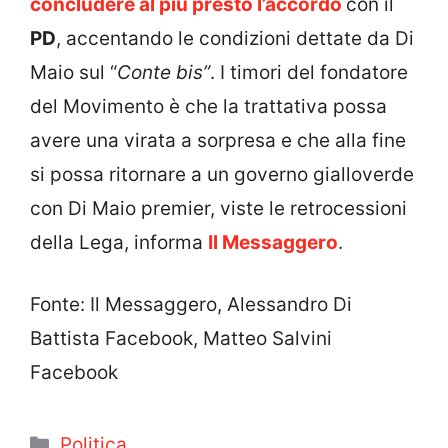
concludere al più presto l’accordo
con il
PD
, accentando le condizioni dettate da Di
Maio sul “
Conte bis”
. I timori del fondatore
del Movimento è che la trattativa possa
avere una virata a sorpresa e che alla fine
si possa ritornare a un governo gialloverde
con Di Maio premier, viste le retrocessioni
della Lega, informa
Il Messaggero
.
Fonte: Il Messaggero, Alessandro Di
Battista Facebook, Matteo Salvini
Facebook
Categorie
Politica