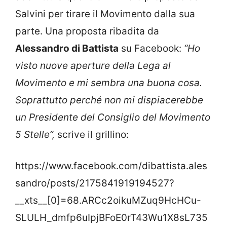
Salvini per tirare il Movimento dalla sua
parte. Una proposta ribadita da
Alessandro di Battista
su Facebook:
“Ho
visto nuove aperture della Lega al
Movimento e mi sembra una buona cosa.
Soprattutto perché non mi dispiacerebbe
un Presidente del Consiglio del Movimento
5 Stelle”,
scrive il grillino:
https://www.facebook.com/dibattista.ales
sandro/posts/2175841919194527?
__xts__[0]=68.ARCc2oikuMZuq9HcHCu-
SLULH_dmfp6uIpjBFoE0rT43Wu1X8sL735