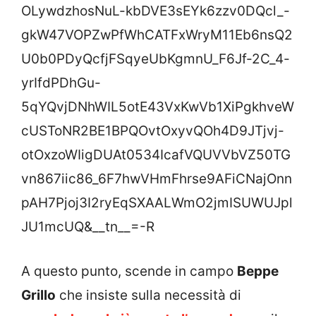
OLywdzhosNuL-kbDVE3sEYk6zzv0DQcl_-
gkW47VOPZwPfWhCATFxWryM11Eb6nsQ2
U0b0PDyQcfjFSqyeUbKgmnU_F6Jf-2C_4-
yrIfdPDhGu-
5qYQvjDNhWIL5otE43VxKwVb1XiPgkhveW
cUSToNR2BE1BPQOvtOxyvQOh4D9JTjvj-
otOxzoWIigDUAt0534IcafVQUVVbVZ50TG
vn867iic86_6F7hwVHmFhrse9AFiCNajOnn
pAH7Pjoj3I2ryEqSXAALWmO2jmISUWUJpl
JU1mcUQ&__tn__=-R
A questo punto, scende in campo
Beppe
Grillo
che insiste sulla necessità di