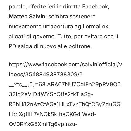
parole, riferite ieri in diretta Facebook,
Matteo Salvini
sembra sostenere
nuovamente un’apertura agli ormai ex
alleati di governo. Tutto, per evitare che il
PD salga di nuovo alle poltrone.
https://www.facebook.com/salviniofficial/v
ideos/354884938788309/?
__xts__[0]=68.ARA67NU7CdiEn29pRV9O0
32Id2XVjD4WYShQtfs2tkTjaSg-
R8hH82nAzCfAGa1HLxTvnThQtCSyZduGG
LbcXgfIiL7sNQkSktheOKG4jWvd-
OV0RYxG5XmITg6vplnzu-