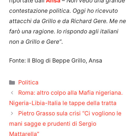
riportate dall’
Ansa
–
Non vedo una grande
contestazione politica. Oggi ho ricevuto
attacchi da Grillo e da Richard Gere. Me ne
farò una ragione. Io rispondo agli italiani
non a Grillo e Gere”
.
Fonte: Il Blog di Beppe Grillo, Ansa
Categorie
Politica
Roma: altro colpo alla Mafia nigeriana.
Nigeria-Libia-Italia le tappe della tratta
Pietro Grasso sula crisi “Ci vogliono le
mani sagge e prudenti di Sergio
Mattarella”