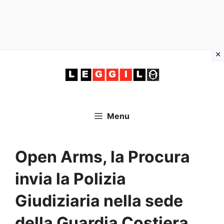
Vai
al
contenuto
Menu
Open Arms, la Procura
invia la Polizia
Giudiziaria nella sede
della Guardia Costiera