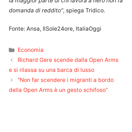
la maggior parte di chi lavora a nero non fa
domanda di reddito”
, spiega Tridico.
Fonte: Ansa, IlSole24ore, ItaliaOggi
Categorie
Economia
Richard Gere scende dalla Open Arms
e si rilassa su una barca di lusso
“Non far scendere i migranti a bordo
della Open Arms è un gesto schifoso”