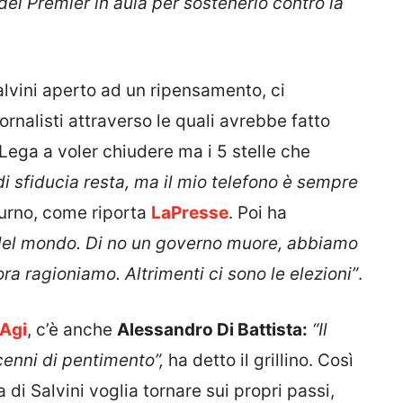
el Premier in aula per sostenerlo contro la
lvini aperto ad un ripensamento, ci
ornalisti attraverso le quali avrebbe fatto
 Lega a voler chiudere ma i 5 stelle che
i sfiducia resta, ma il mio telefono è sempre
lturno, come riporta
LaPresse
. Poi ha
del mondo. Di no un governo muore, abbiamo
ora ragioniamo. Altrimenti ci sono le elezioni”
.
Agi
, c’è anche
Alessandro Di Battista:
“Il
 cenni di pentimento”,
ha detto il grillino. Così
di Salvini voglia tornare sui propri passi,