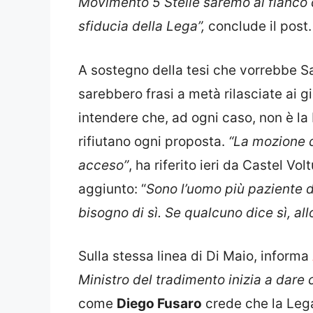
Movimento 5 Stelle saremo al fianco d
sfiducia della Lega”,
conclude il post.
A sostegno della tesi che vorrebbe Sa
sarebbero frasi a metà rilasciate ai gi
intendere che, ad ogni caso, non è la
rifiutano ogni proposta.
“La mozione d
acceso”
, ha riferito ieri da Castel Vo
aggiunto: “
Sono l’uomo più paziente 
bisogno di sì. Se qualcuno dice sì, all
Sulla stessa linea di Di Maio, informa
Ministro del tradimento inizia a dare
come
Diego Fusaro
crede che la Lega 