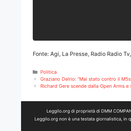
Fonte: Agi, La Presse, Radio Radio Tv
Categorie
Politica
Graziano Delrio: “Mai stato contro il M5
Richard Gere scende dalla Open Arms e si
Leggilo.org di proprietà di DMM COMPANY 
Leggilo.org non è una testata giornalistica, in