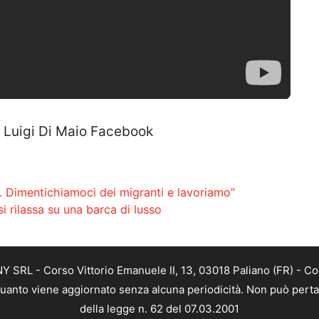
, Luigi Di Maio Facebook
s. Dimentichiamoci dei migranti e lavoriamo”
 rilassa su una barca di lusso
SRL - Corso Vittorio Emanuele II, 13, 03018 Paliano (FR) - Co
 quanto viene aggiornato senza alcuna periodicità. Non può perta
della legge n. 62 del 07.03.2001