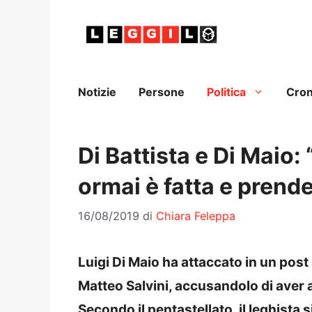
Vai
al
contenuto
Notizie
Persone
Politica
Cro
Di Battista e Di Maio: 
ormai è fatta e prend
16/08/2019
di
Chiara Feleppa
Luigi Di Maio ha attaccato in un pos
Matteo Salvini, accusandolo di aver 
Secondo il pentastellato, il leghista 