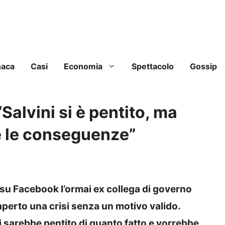
naca
Casi
Economia
Spettacolo
Gossip
“Salvini si è pentito, ma
e le conseguenze”
t su Facebook l’ormai ex collega di governo
aperto una crisi senza un motivo valido.
si sarebbe pentito di quanto fatto e vorrebbe