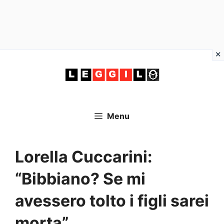
Vai
al
contenuto
Menu
Lorella Cuccarini:
“Bibbiano? Se mi
avessero tolto i figli sarei
morta”